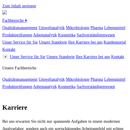
Zum Inhalt springen
Fachbereiche ▾
Qualitätsmanagement
Umweltanalytik
Mikrobiologie
Pharma
Lebensmittel
Produktprüfungen
Asbestanalytik
Kosmetika
Sachverständigenwesen
Unser Service für Sie
Unsere Standorte
Ihre Karriere bei uns
Kundenportal
Kontakt
×
Unser Service für Sie
Unsere Standorte
Ihre Karriere bei uns
Kontakt
Unsere Fachbereiche
Qualitätsmanagement
Umweltanalytik
Mikrobiologie
Pharma
Lebensmittel
Produktprüfungen
Asbestanalytik
Kosmetika
Sachverständigenwesen
Karriere
Bei uns erwarten Sie nicht nur spannende Aufgaben in einem modernen
Analyselabor, sondern auch ein wertschätzendes Arbeitsumfeld mit echten