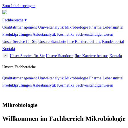
Zum Inhalt springen
Fachbereiche ▾
Qualitätsmanagement
Umweltanalytik
Mikrobiologie
Pharma
Lebensmittel
Produktprüfungen
Asbestanalytik
Kosmetika
Sachverständigenwesen
Unser Service für Sie
Unsere Standorte
Ihre Karriere bei uns
Kundenportal
Kontakt
×
Unser Service für Sie
Unsere Standorte
Ihre Karriere bei uns
Kontakt
Unsere Fachbereiche
Qualitätsmanagement
Umweltanalytik
Mikrobiologie
Pharma
Lebensmittel
Produktprüfungen
Asbestanalytik
Kosmetika
Sachverständigenwesen
Mikrobiologie
Willkommen im Fachbereich Mikrobiologie