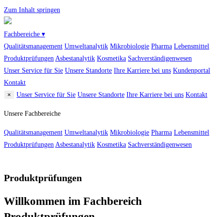
Zum Inhalt springen
Fachbereiche ▾
Qualitätsmanagement
Umweltanalytik
Mikrobiologie
Pharma
Lebensmittel
Produktprüfungen
Asbestanalytik
Kosmetika
Sachverständigenwesen
Unser Service für Sie
Unsere Standorte
Ihre Karriere bei uns
Kundenportal
Kontakt
×
Unser Service für Sie
Unsere Standorte
Ihre Karriere bei uns
Kontakt
Unsere Fachbereiche
Qualitätsmanagement
Umweltanalytik
Mikrobiologie
Pharma
Lebensmittel
Produktprüfungen
Asbestanalytik
Kosmetika
Sachverständigenwesen
Produktprüfungen
Willkommen im Fachbereich
Produktprüfungen