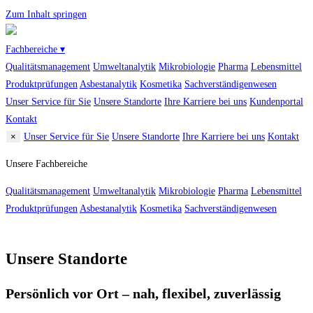
Zum Inhalt springen
Fachbereiche ▾
Qualitätsmanagement
Umweltanalytik
Mikrobiologie
Pharma
Lebensmittel
Produktprüfungen
Asbestanalytik
Kosmetika
Sachverständigenwesen
Unser Service für Sie
Unsere Standorte
Ihre Karriere bei uns
Kundenportal
Kontakt
×
Unser Service für Sie
Unsere Standorte
Ihre Karriere bei uns
Kontakt
Unsere Fachbereiche
Qualitätsmanagement
Umweltanalytik
Mikrobiologie
Pharma
Lebensmittel
Produktprüfungen
Asbestanalytik
Kosmetika
Sachverständigenwesen
Unsere Standorte
Persönlich vor Ort – nah, flexibel, zuverlässig