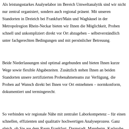
Als leistungsstarkes Analyselabor im Bereich Umweltanalytik sind wir nicht
nur zentral organisiert, sondern auch regional präsent. Mit unseren
Standorten in Dreieich bei Frankfurt/Main und Waghäusel in der
Metropolregion Rhein-Neckar bieten wir Ihnen die Möglichkeit, Proben
schnell und unkompliziert direkt vor Ort abzugeben – selbstverständlich
unter fachgerechten Bedingungen und mit persönlicher Betreuung.
Beide Niederlassungen sind optimal angebunden und bieten Ihnen kurze
Wege sowie flexible Abgabezeiten. Zusätzlich stehen Ihnen an beiden
Standorten unsere zertifizierten Probenahmeteams zur Verfügung, die
Proben auf Wunsch direkt bei Ihnen vor Ort entnehmen – normkonform,
dokumentiert und termingerecht.
So verbinden wir regionale Nähe mit zentraler Laborkompetenz – für einen
schnellen, effizienten und qualitativ hochwertigen Analyseprozess. Ganz
gleich, ob Sie aus dem Raum Frankfurt, Darmstadt, Mannheim, Karlsruhe